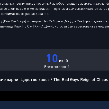
 опасных преступников тюремный автобус попадет в аварию, и заключё
ься со злом надо его же методами — нужные люди вытаскиваются из-за 
 принимается за расследование.
аку (Ким Сан Чжун) и бандиту Пак Ун Чхолю (Ма Дон Сок) присоединятся
шенница Квак Но Сун (Ким А Джун), которая была арестована за мошенн
10
из 10
Всего голосов:
1
е парни: Царство хаоса / The Bad Guys Reign of Chao