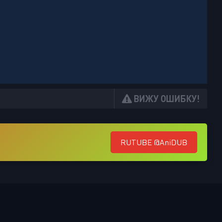
ВИЖУ ОШИБКУ!
RUTUBE @AniDUB