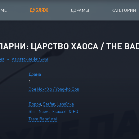
ИМЕ
ДУБЛЯЖ
ДОРАМЫ
КАТЕГОРИИ
иалы
Аниме Фильмы
АРНИ: ЦАРСТВО ХАОСА / THE BAD
oing
Азиатские фильмы
ея
Азиатские фильмы
Мультфильмы
Драма
A
Дубляж Анидаба
1
Сон Йонг Хо / Yong-ho Son
Ворон
,
Stefan
,
Lem0nka
Shin
,
Naev.a
,
ksuxxxh & FQ
Team Batafurai