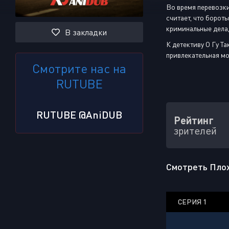
Во время перевозки
считает, что борот
криминальные дела,
В закладки
К детективу О Гу Т
привлекательная мо
Смотрите нас на
RUTUBE
RUTUBE @AniDUB
Рейтинг
зрителей
Смотреть Плохи
СЕРИЯ 1