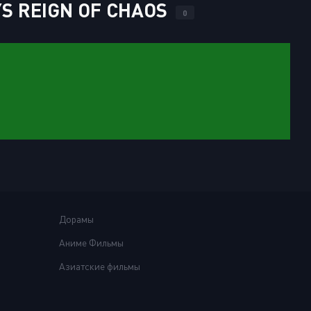
S REIGN OF CHAOS
0
Дорамы
Аниме Фильмы
Азиатские фильмы