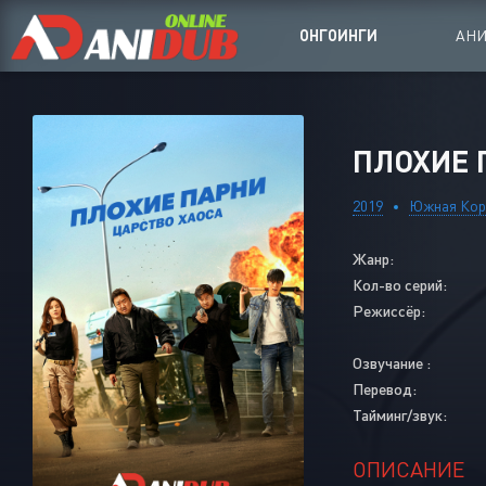
ОНГОИНГИ
АН
Аниме сер
ПЛОХИЕ П
Аниме Ong
2019
Южная Кор
Аниме OVA
Жанр:
Аниме ON
Кол-во серий:
Дорамы
Режиссёр:
Озвучание :
Перевод:
Тайминг/звук:
ОПИСАНИЕ