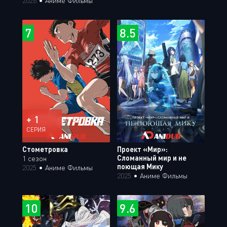
2026
•
Аниме Фильмы
7
8.5
+ 1
СЕРИЯ
Стометровка
Проект «Мир»:
Сломанный мир и не
1 сезон
поющая Мику
2025
•
Аниме Фильмы
2025
•
Аниме Фильмы
10
9.6