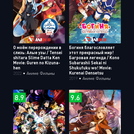
О моём перерождении в
Богиня благословляет
слизь: Алые узы / Tensei
этот прекрасный мир!
shitara Slime Datta Ken
Багровая легенда / Kono
Movie: Guren no Kizuna-
Subarashii Sekai ni
hen
Shukufuku wo! Movie:
Kurenai Densetsu
2022
•
Аниме Фильмы
2019
•
Аниме Фильмы
8.9
9.6