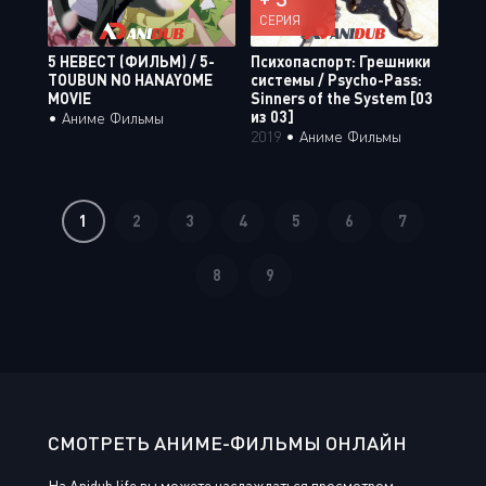
СЕРИЯ
5 НЕВЕСТ (ФИЛЬМ) / 5-
Психопаспорт: Грешники
TOUBUN NO HANAYOME
системы / Psycho-Pass:
MOVIE
Sinners of the System [03
из 03]
•
Аниме Фильмы
2019
•
Аниме Фильмы
1
2
3
4
5
6
7
8
9
СМОТРЕТЬ АНИМЕ-ФИЛЬМЫ ОНЛАЙН
На Anidub.life вы можете наслаждаться просмотром