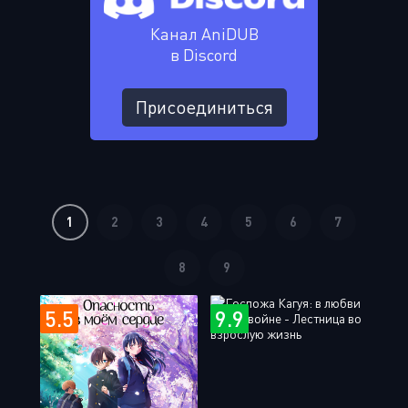
Канал AniDUB
в Discord
Присоединиться
1
2
3
4
5
6
7
8
9
5.5
9.9