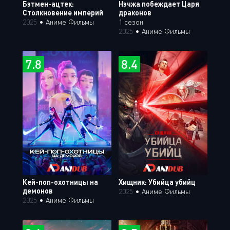
Бэтмен-ацтек:
Нэчжа побеждает Царя
Столкновение империй
драконов
2025
•
Аниме Фильмы
1 сезон
2025
•
Аниме Фильмы
7.8
8.4
Кей-поп-охотницы на
Хищник: Убийца убийц
демонов
2025
•
Аниме Фильмы
2025
•
Аниме Фильмы