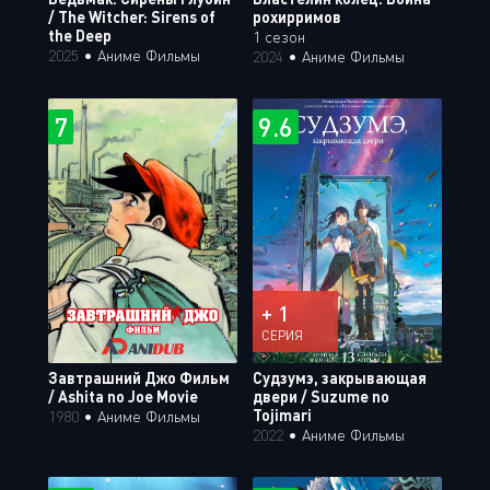
/ The Witcher: Sirens of
рохирримов
the Deep
1 сезон
2025
•
Аниме Фильмы
2024
•
Аниме Фильмы
7
9.6
+ 1
СЕРИЯ
Завтрашний Джо Фильм
Судзумэ, закрывающая
/ Ashita no Joe Movie
двери / Suzume no
Tojimari
1980
•
Аниме Фильмы
2022
•
Аниме Фильмы