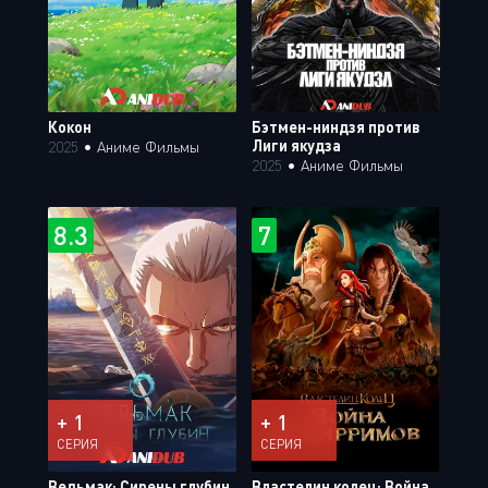
Кокон
Бэтмен-ниндзя против
Лиги якудза
2025
•
Аниме Фильмы
2025
•
Аниме Фильмы
8.3
7
+ 1
+ 1
СЕРИЯ
СЕРИЯ
Ведьмак: Сирены глубин
Властелин колец: Война