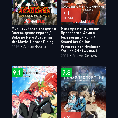
+ 1
СЕРИЯ
Моя геройская академия
Мастера меча онлайн:
Восхождение героев /
Прогрессив. Ария в
Boku no Hero Academia
беззвёздной ночи /
the Movie: Heroes:Rising
Sword Art Online:
Progressive - Hoshinaki
2019
•
Аниме Фильмы
Yoru no Aria (Фильм)
2021
•
Аниме Фильмы
9.1
7.8
+ 3