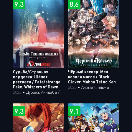
9.3
8.6
Судьба/Странная
Чёрный клевер: Меч
подделка: Шёпот
короля магов / Black
рассвета / Fate/strange
Clover: Mahou Tei no Ken
Fake: Whispers of Dawn
2023
•
Аниме Фильмы
2023
•
Дубляж Анидаба / Аниме Фильмы
9.3
9.1