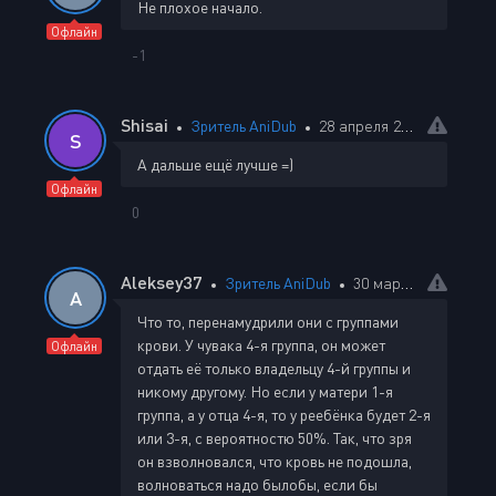
Не плохое начало.
Офлайн
-1
Shisai
Зритель AniDub
28 апреля 2025 03:45
S
А дальше ещё лучше =)
Офлайн
0
Aleksey37
Зритель AniDub
30 марта 2025 13:26
A
Что то, перенамудрили они с группами
крови. У чувака 4-я группа, он может
Офлайн
отдать её только владельцу 4-й группы и
никому другому. Но если у матери 1-я
группа, а у отца 4-я, то у реебёнка будет 2-я
или 3-я, с вероятностю 50%. Так, что зря
он взволновался, что кровь не подошла,
волноваться надо былобы, если бы