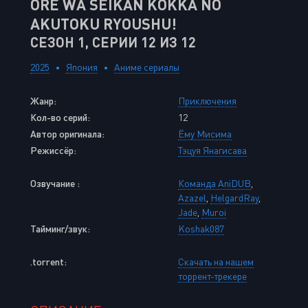
ORE WA SEIKAN KOKKA NO
AKUTOKU RYOUSHU!
СЕЗОН 1, СЕРИИ 12 ИЗ 12
2025
Япония
Аниме сериалы
Жанр:
Приключения
Кол-во серий:
12
Автор оригинала:
Ёму Мисима
Режиссёр:
Тэцуя Янагисава
Озвучание :
Команда AniDUB
,
Azazel
,
HelgardRay
,
Jade
,
Muroi
Тайминг/звук:
Koshak087
.torrent:
Скачать на нашем
торрент-трекере