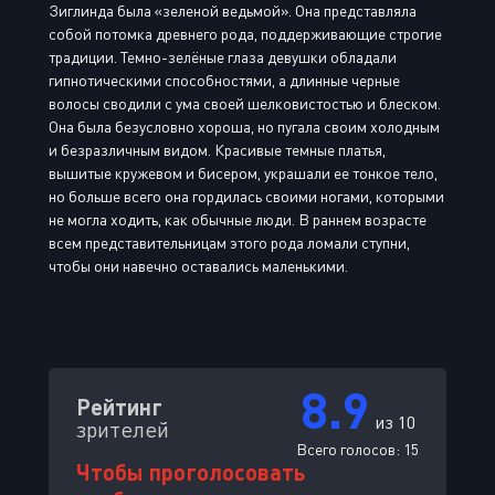
Зиглинда была «зеленой ведьмой». Она представляла
собой потомка древнего рода, поддерживающие строгие
традиции. Темно-зелёные глаза девушки обладали
гипнотическими способностями, а длинные черные
волосы сводили с ума своей шелковистостью и блеском.
Она была безусловно хороша, но пугала своим холодным
и безразличным видом. Красивые темные платья,
вышитые кружевом и бисером, украшали ее тонкое тело,
но больше всего она гордилась своими ногами, которыми
не могла ходить, как обычные люди. В раннем возрасте
всем представительницам этого рода ломали ступни,
чтобы они навечно оставались маленькими.
8.9
Рейтинг
из 10
зрителей
Всего голосов:
15
Чтобы проголосовать