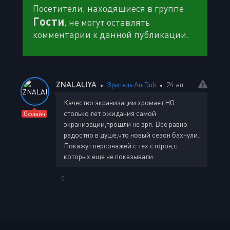
Посетители, находящиеся в группе
Гости
, не могут оставлять
комментарии к данной публикации.
ZNALALIYA
Зритель AniDub
24 апреля 2025 19:28
Качество экранизации хромает,НО
столько лет ожидания самой
Офлайн
экранизации,прошли не зря. Все равно
радостно в душе,что новый сезон бахнули.
Покажут персонажей с тех сторон,с
которых еще не показывали
0