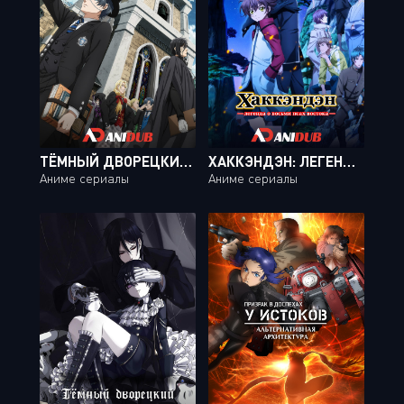
ТЁМНЫЙ ДВОРЕЦКИЙ: ШКОЛА-ИНТЕРНАТ ТВ-4 / KUROSHITSUJI: KISHUKU GAKKOU-HEN TV-4 [11 ИЗ 11]
ХАККЭНДЭН: ЛЕГЕНДА О ВОСЬМИ ПСАХ ВОСТОКА 2 / HAKKENDEN: TOUHOU HAKKEN IBUN 2 [13 ИЗ 13]
Аниме сериалы
Аниме сериалы