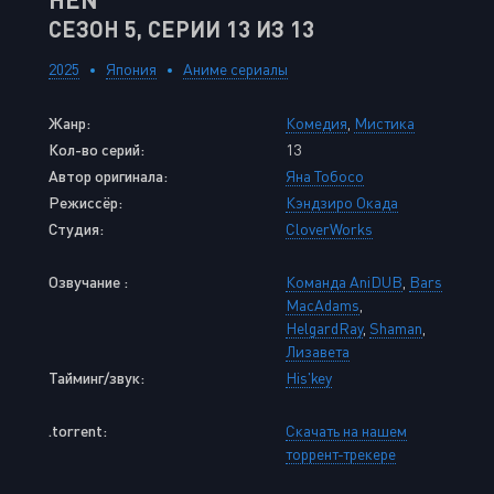
СЕЗОН 5, СЕРИИ 13 ИЗ 13
2025
Япония
Аниме сериалы
Жанр:
Комедия
,
Мистика
Кол-во серий:
13
Автор оригинала:
Яна Тобосо
Режиссёр:
Кэндзиро Окада
Студия:
CloverWorks
Озвучание :
Команда AniDUB
,
Bars
MacAdams
,
HelgardRay
,
Shaman
,
Лизавета
Тайминг/звук:
His'key
.torrent:
Скачать на нашем
торрент-трекере