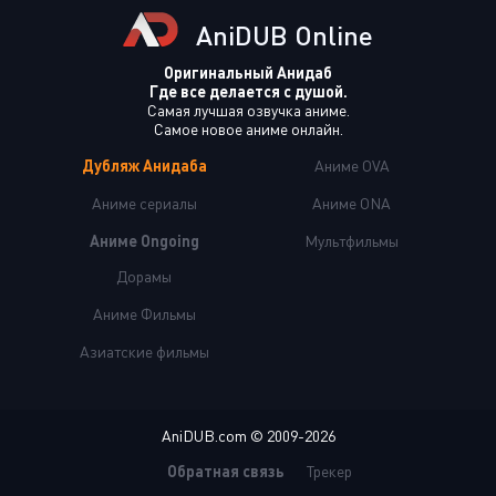
AniDUB Online
Оригинальный Анидаб
Где все делается с душой.
Самая лучшая озвучка аниме.
Самое новое аниме онлайн.
Дубляж Анидаба
Аниме OVA
Аниме сериалы
Аниме ONA
Аниме Ongoing
Мультфильмы
Дорамы
Аниме Фильмы
Азиатские фильмы
AniDUB.com © 2009-2026
Обратная связь
Трекер