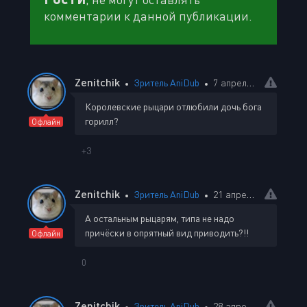
комментарии к данной публикации.
Zenitchik
Зритель AniDub
7 апреля 2025 11:06
Королевские рыцари отлюбили дочь бога
горилл?
Офлайн
+3
Zenitchik
Зритель AniDub
21 апреля 2025 20:27
А остальным рыцарям, типа не надо
причёски в опрятный вид приводить?!!
Офлайн
0
Zenitchik
Зритель AniDub
28 апреля 2025 00:24