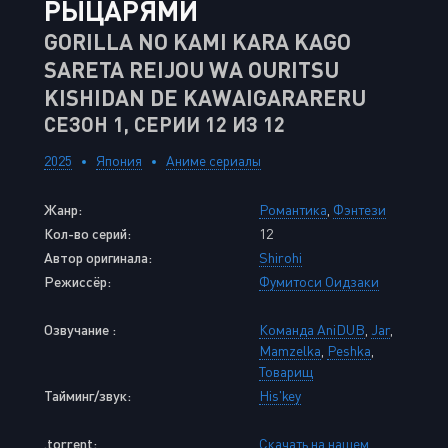
РЫЦАРЯМИ
GORILLA NO KAMI KARA KAGO
SARETA REIJOU WA OURITSU
KISHIDAN DE KAWAIGARARERU
СЕЗОН 1, СЕРИИ 12 ИЗ 12
2025
Япония
Аниме сериалы
Жанр:
Романтика
,
Фэнтези
Кол-во серий:
12
Автор оригинала:
Shirohi
Режиссёр:
Фумитоси Оидзаки
Озвучание :
Команда AniDUB
,
Jar
,
Mamzelka
,
Peshka
,
Товарищ
Тайминг/звук:
His'key
.torrent:
Скачать на нашем