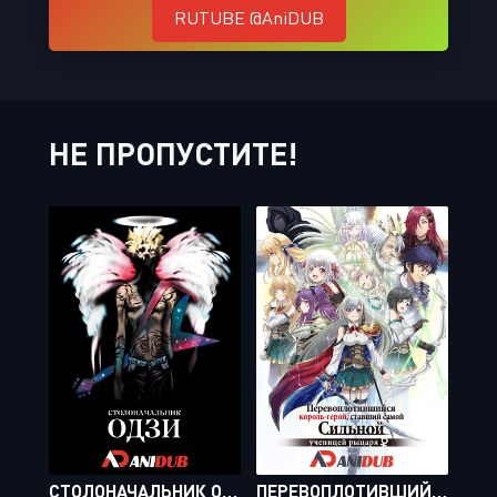
RUTUBE @AniDUB
НЕ ПРОПУСТИТЕ!
СТОЛОНАЧАЛЬНИК ОДЗИ / BLACK HEAVEN [13 ИЗ 13]
ПЕРЕВОПЛОТИВШИЙСЯ КОРОЛЬ-ГЕРОЙ, СТАВШИЙ САМОЙ СИЛЬНОЙ УЧЕНИЦЕЙ РЫЦАРЯ / EIYUUOU, BU WO KIWAMERU TAME TENSEISU: SOSHITE, SEKAI SAIKYOU NO MINARAI KISHI [12 ИЗ 12]