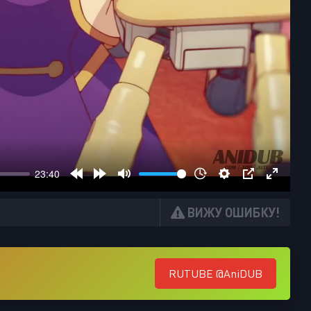
ВИЖУ ОШИБКУ!
RUTUBE @AniDUB