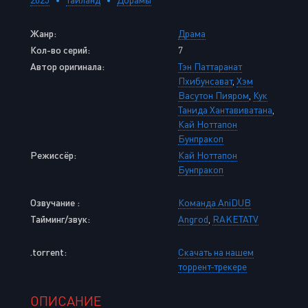
Жанр:
Драма
Кол-во серий:
7
Автор оригинала:
Тэн Паттаранат
Пхибунсават
,
Хэм
Васутон Пияром
,
Кук
Танида Хантавиватана
,
Кай Ноттапон
Бунпракоп
Режиссёр:
Кай Ноттапон
Бунпракоп
Озвучание :
Команда AniDUB
Тайминг/звук:
Angrod
,
RAKETATV
.torrent:
Скачать на нашем
торрент-трекере
ОПИСАНИЕ