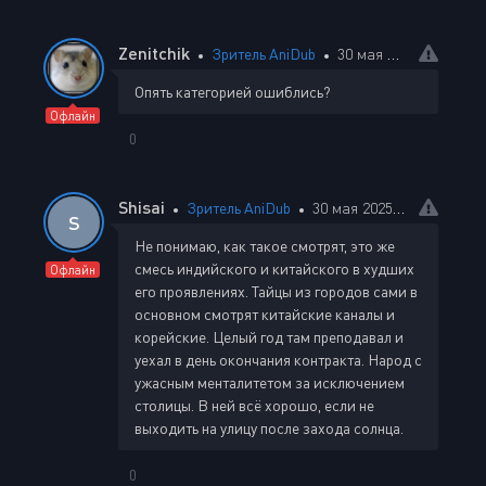
Zenitchik
Зритель AniDub
30 мая 2025 00:56
Опять категорией ошиблись?
Офлайн
0
Shisai
Зритель AniDub
30 мая 2025 01:31
S
Не понимаю, как такое смотрят, это же
смесь индийского и китайского в худших
Офлайн
его проявлениях. Тайцы из городов сами в
основном смотрят китайские каналы и
корейские. Целый год там преподавал и
уехал в день окончания контракта. Народ с
ужасным менталитетом за исключением
столицы. В ней всё хорошо, если не
выходить на улицу после захода солнца.
0