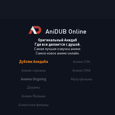
AniDUB Online
Оригинальный Анидаб
Где все делается с душой.
Самая лучшая озвучка аниме.
Самое новое аниме онлайн.
Дубляж Анидаба
Аниме OVA
Аниме сериалы
Аниме ONA
Аниме Ongoing
Мультфильмы
Дорамы
Аниме Фильмы
Азиатские фильмы