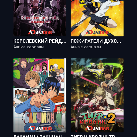
КОРОЛЕВСКИЙ РЕЙД: НАСЛЕДНИКИ ВОЛИ / KING`S RAID: ISHI O TSUGU MONO-TACHI [26 ИЗ 26]
ПОЖИРАТЕЛИ ДУХОВ: ЗЕРО / GA-REI: ZERO [12 ИЗ 12]
Аниме сериалы
Аниме сериалы
БАКУМАН / BAKUMAN [75 ИЗ 75]
ТИГР И КРОЛИК ТВ-2 / TIGER & BUNNY 2 [25 ИЗ 25]