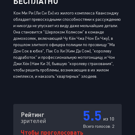
БЕСПЛАТНО
Кон Ми Ри (Ли Си Ён) из жилого комплекса Квансонджу
обладает превосходными способностями к рассуждению
и никогда не упускает из виду даже мельчайшие детали.
Она становится "Шерлоком Холмсом" в команде
домохозяек, включающей Чу Кён Чжа (Чон Ён Чжу), в
прошлом элитного офицера полиции по прозвищу "Ма
Дон Сок в юбке", Пак Со Хи (Ким Да Сом), "королеву
подработок" и профессиональную мотогонщицу, и Чон
Джи Хён (Нам Ки Э), бывшую "королеву страхования",
чтобы решить проблемы, возникающие в их жилом
комплексе, и наказать "квартирных" злодеев.
5.5
Рейтинг
из 10
зрителей
Всего голосов:
2
Чтобы проголосовать