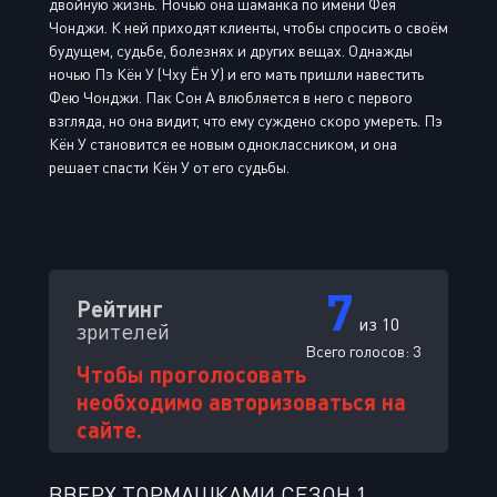
двойную жизнь. Ночью она шаманка по имени Фея
Чонджи. К ней приходят клиенты, чтобы спросить о своём
будущем, судьбе, болезнях и других вещах. Однажды
ночью Пэ Кён У (Чху Ён У) и его мать пришли навестить
Фею Чонджи. Пак Сон А влюбляется в него с первого
взгляда, но она видит, что ему суждено скоро умереть. Пэ
Кён У становится ее новым одноклассником, и она
решает спасти Кён У от его судьбы.
7
Рейтинг
из 10
зрителей
Всего голосов:
3
Чтобы проголосовать
необходимо авторизоваться на
сайте.
ВВЕРХ ТОРМАШКАМИ СЕЗОН 1