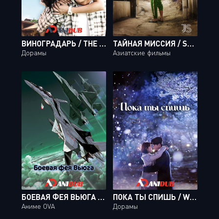
ВИНОГРАДАРЬ / THE VINEYARD MAN [16 ИЗ 16]
ТАЙНАЯ МИССИЯ / SECRETLY GREATLY
Дорамы
Азиатские фильмы
БОЕВАЯ ФЕЯ ВЬЮГА / SENTOU YOUSEI YUKIKAZE [05 ИЗ 05]
ПОКА ТЫ СПИШЬ / WHILE YOU WERE SLEEPING [32 ИЗ 32]
Аниме OVA
Дорамы