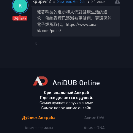
kpupwr2
Зритель AniDub
31 июля 2025 06:34
K
隨著科技的進步和人們對健康生活的追
求，傳統香煙已逐漸被更健康、更環保的
Офлайн
電子煙所取代。https://www.lana-
hk.com/pods/
0
AniDUB Online
Оригинальный Анидаб
Где все делается с душой.
Самая лучшая озвучка аниме.
Самое новое аниме онлайн.
Дубляж Анидаба
Аниме OVA
Аниме сериалы
Аниме ONA