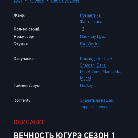
Жанр:
Романтика
,
Фантастика
Кол-во серий:
12
Режиссёр:
Наокацу Цуда
Студия:
P.A. Works
Озвучание :
Команда AniDUB
,
Shaman
,
Bars
MacAdams
,
Mamzelka
,
Muroi
Тайминг/звук:
His'key
.torrent:
Скачать на нашем
торрент-трекере
ОПИСАНИЕ
ВЕЧНОСТЬ ЮГУРЭ СЕЗОН 1