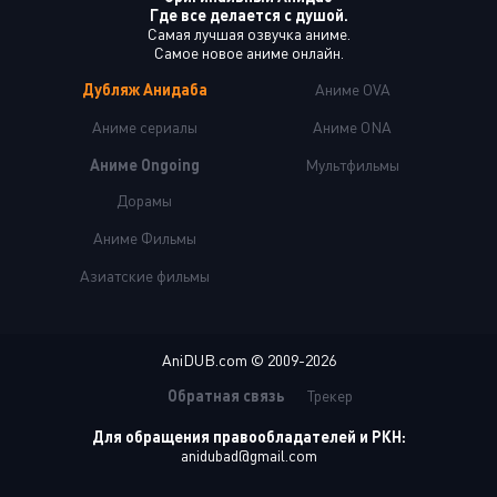
Где все делается с душой.
Самая лучшая озвучка аниме.
Самое новое аниме онлайн.
Дубляж Анидаба
Аниме OVA
Аниме сериалы
Аниме ONA
Аниме Ongoing
Мультфильмы
Дорамы
Аниме Фильмы
Азиатские фильмы
AniDUB.com © 2009-2026
Обратная связь
Трекер
Для обращения правообладателей и РКН:
anidubad@gmail.com