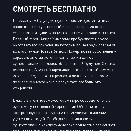
СМОТРЕТЬ БЕСПЛАТНО
В недалёком будущем, где технологии достигли пика
развития, а искусственный интеллект проник во все
сферы жизни, цивилизация оказалась на грани коллапса.
Главный герой Акира Химэгами пробуждается после
многолетнего криосна, на который пошёл ради спасения
возлюбленной Товасы Умаки. Пожертвовав собственным
сердцем, он стал источником энергии для её
существования, надеясь обеспечить ей будущее. Однако,
очнувшись, Акира обнаруживает, что знакомый ему мир
исчез - города лежат в руинах, а человечество почти
полностью уничтожено в результате глобального
конфликта.
Власть в этом новом жестоком мире сосредоточена в
руках могущественной корпорации OWEL, которая
контролирует все ресурсы и манипулирует жизнями
уцелевших людей. Свобода стала иллюзией, а
существование каждого человека полностью зависит от
воли правящей элиты. Акире предстоит столкнуться с