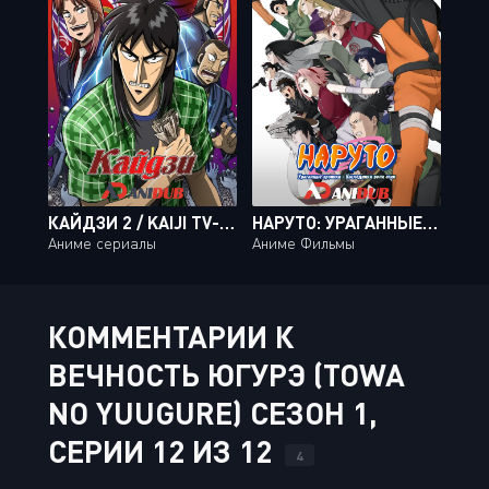
КАЙДЗИ 2 / KAIJI TV-2 [26 ИЗ 26]
НАРУТО: УРАГАННЫЕ ХРОНИКИ - НАСЛЕДНИКИ ВОЛИ ОГНЯ / GEKIJOUBAN NARUTO SHIPPUUDEN: HI NO ISHI O TSUGU MONO [MOVIE]
Аниме сериалы
Аниме Фильмы
КОММЕНТАРИИ К
ВЕЧНОСТЬ ЮГУРЭ (TOWA
NO YUUGURE) СЕЗОН 1,
СЕРИИ 12 ИЗ 12
4