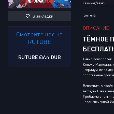
Тайминг/звук:
.torrent:
В закладки
ОПИСАНИЕ
Смотрите нас на
ТЁМНОЕ 
RUTUBE
БЕСПЛАТ
RUTUBE @AniDUB
Давно повзрослевша
Конохе Магнолии, к
напридумывала для 
собственное произв
Вспомнить о своём 
тетрадь? Отвлёкшая
Проблема в том, чт
новоиспечённой Иан