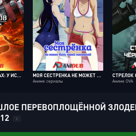
ПРИЗРАК В ДОСПЕХАХ: У ИСТОКОВ - АЛЬТЕРНАТИВНАЯ АРХИТЕКТУРА / KOUKAKU KIDOUTAI ARISE: ALTERNATIVE ARCHITECTURE [10 ИЗ 10]
МОЯ СЕСТРЕНКА НЕ МОЖЕТ БЫТЬ ТАКОЙ МИЛАШКОЙ ТВ-2 / ORE NO IMOUTO GA KONNA NI KAWAII WAKE GA NAI TV-2 [16 ИЗ 16]
Аниме сериалы
Аниме OVA
ЛОЕ ПЕРЕВОПЛОЩЁННОЙ ЗЛОДЕЙК
 12
1