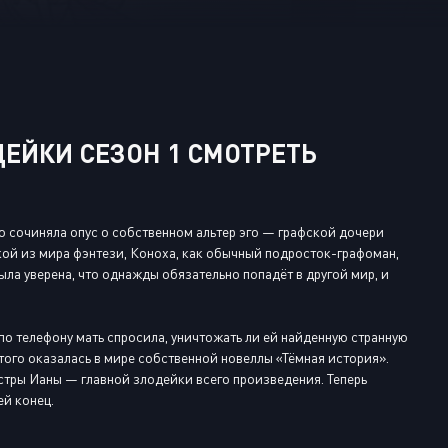
Или войти через
ЙКИ СЕЗОН 1 СМОТРЕТЬ
о сочиняла опус о собственном альтер эго — графской дочери
кой из мира фэнтези, Коноха, как обычный подросток-графоман,
ыла уверена, что однажды обязательно попадёт в другой мир, и
о телефону мать спросила, уничтожать ли ей найденную странную
того оказалась в мире собственной новеллы «Тёмная история».
сестры Ианы — главной злодейки всего произведения. Теперь
ей конец.