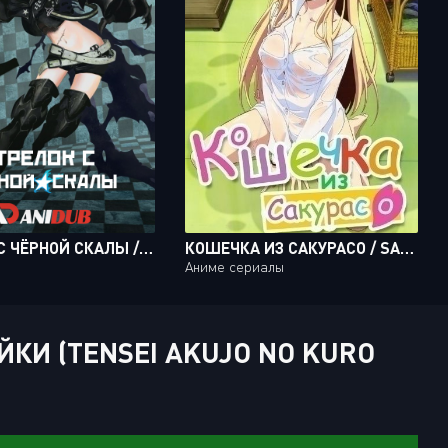
СТРЕЛОК С ЧЁРНОЙ СКАЛЫ / BLACK ROCK SHOOTER
КОШЕЧКА ИЗ САКУРАСО / SAKURASOU NO PET NA KANOJO [24 ИЗ 24]
Аниме сериалы
И (TENSEI AKUJO NO KURO