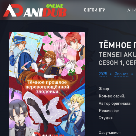
ОНГОИНГИ
АН
Аниме сер
ТЁМНОЕ 
Аниме Ong
TENSEI AKU
СЕЗОН 1, СЕ
Аниме OVA
Аниме ON
2025
Япония
Дорамы
Жанр:
Кол-во серий:
Автор оригинала:
Режиссёр:
Студия:
Озвучание :