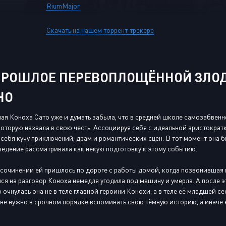
RiumMajor
Скачать на нашем торрент-трекере
ПРОШЛОЕ ПЕРЕВОПЛОЩЁННОЙ ЗЛОДЕ
НО
я Коноха Сато уже и думать забыла, что в средней школе самозабвенн
оторую назвала в свою честь. Ассоциируя себя с идеальной аристократ
себя кучу приключений, драм и романтических сцен. В тот момент она б
едение рассматривала как некую подготовку к этому событию.
сочинении ей пришлось по дороге с работы домой, когда позвонившая п
ся на разговор Коноха немедля угодила под машину и умерла. А после э
о очнулась она не в теле главной героини Конохи, а в теле её младшей 
е нужно в срочном порядке вспоминать свою тёмную историю, а иначе 