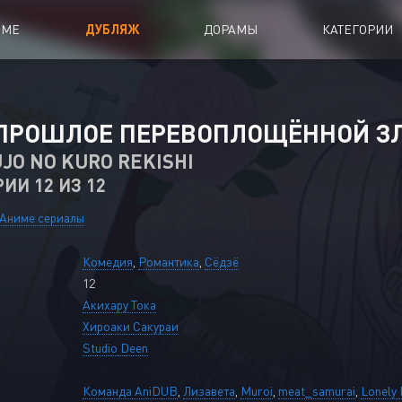
ИМЕ
ДУБЛЯЖ
ДОРАМЫ
КАТЕГОРИИ
иалы
Аниме Фильмы
ПРОШЛОЕ ПЕРЕВОПЛОЩЁННОЙ З
oing
Азиатские фильмы
JO NO KURO REKISHI
РИИ 12 ИЗ 12
Мультфильмы
A
Дубляж Анидаба
Аниме сериалы
Комедия
,
Романтика
,
Сёдзё
12
Акихару Тока
Хироаки Сакураи
Studio Deen
Команда AniDUB
,
Лизавета
,
Muroi
,
meat_samurai
,
Lonely