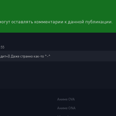
 могут оставлять комментарии к данной публикации.
:55
одит=)) Даже странно как-то ^-^
Аниме OVA
Аниме ONA