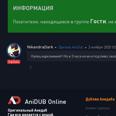
ИНФОРМАЦИЯ
Гости
Посетители, находящиеся в группе
, не
NikandraDark
Зритель AniDub
2 ноября 2025 02
Капец наркомания!! Но в 3 часа ночи и под пиво зах
Офлайн
0
Дубляж Анидаба
AniDUB Online
Аниме сериалы
Оригинальный Анидаб
Где все делается с душой.