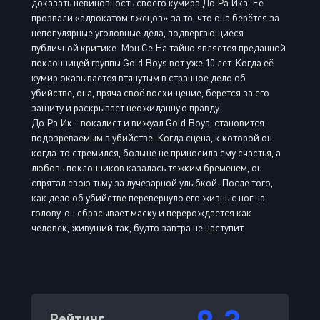
доказать невиновность своего кумира До Ра Ика. Её
прозвали «адвокатом лжецов» за то, что она берётся за
непопулярные уголовные дела, подвергающиеся
публичной критике. Мэн Се На тайно является преданной
поклонницей группы Gold Boys вот уже 10 лет. Когда её
кумир оказывается втянутым в странное дело об
убийстве, она, пряча своё восхищение, берется за его
защиту и раскрывает неожиданную правду.
До Ра Ик - вокалист и вижуал Gold Boys, становится
подозреваемым в убийстве. Когда сцена, к которой он
когда-то стремился, больше не приносила ему счастья, а
любовь поклонников казалась тяжким бременем, он
спрятал свою тьму за лучезарной улыбкой. После того,
как дело об убийстве перевернуло его жизнь с ног на
голову, он сбрасывает маску и перерождается как
человек, живущий так, будто завтра не наступит.
9.3
Рейтинг