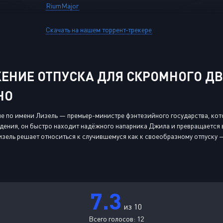
RiumMajor
Скачать на нашем торрент-трекере
ЕНИЕ ОТПУСКА ДЛЯ СКРОМНОГО ДВ
НО
е по имени Лизель — премьер-министре фэнтезийного государства, ко
ения, он быстро находит надёжного напарника Джила и превращается в 
изель решает относиться к случившемуся как к своеобразному отпуску
7.3
из 10
Всего голосов:
12