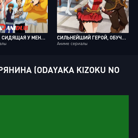
КОШЕЧКА, СИДЯЩАЯ У МЕНЯ НА ГОЛОВЕ / DOUKYONIN WA HIZA, TOKIDOKI, ATAMA NO UE. [12 ИЗ 12]
СИЛЬНЕЙШИЙ ГЕРОЙ, ОБУЧЕННЫЙ В ТАЙНОМ ПОДЗЕМЕЛЬЕ! / ORE DAKE HAIRERU KAKUSHI DUNGEON [12 ИЗ 12]
алы
Аниме сериалы
ЯНИНА (ODAYAKA KIZOKU NO