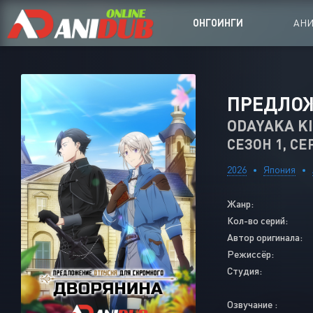
ОНГОИНГИ
АН
Аниме сер
ПРЕДЛОЖ
Аниме Ong
ODAYAKA K
СЕЗОН 1, СЕ
Аниме OVA
Аниме ON
2026
Япония
Дорамы
Жанр:
Кол-во серий:
Автор оригинала:
Режиссёр:
Студия:
Озвучание :