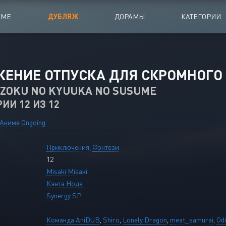
ИМЕ
ДУБЛЯЖ
ДОРАМЫ
КАТЕГОРИИ
иалы
Аниме Фильмы
ЕНИЕ ОТПУСКА ДЛЯ СКРОМНОГО
oing
Азиатские фильмы
IZOKU NO KYUUKA NO SUSUME
РИИ 12 ИЗ 12
Мультфильмы
A
Дубляж Анидаба
Аниме Ongoing
Приключения
,
Фэнтези
12
Misaki Misaki
Кэнта Нода
Synergy SP
Команда AniDUB
,
Shiro
,
Lonely Dragon
,
meat_samurai
,
Od