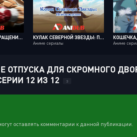
ПЕРВЫЙ ШАГ: ВОЗВРАЩЕНИЕ ЛЕГЕНДЫ / HAJIME NO IPPO: THE FIGHTING! RISING [25 ИЗ 25]
КУЛАК СЕВЕРНОЙ ЗВЕЗДЫ: ПЕРЕРОЖДЕНИЕ [ТВ-2] / SOUTEN NO KEN: REGENESIS 2ND SEASON [12 ИЗ 12]
Аниме сериалы
Аниме сери
 ОТПУСКА ДЛЯ СКРОМНОГО ДВОР
СЕРИИ 12 ИЗ 12
3
 могут оставлять комментарии к данной публикации.