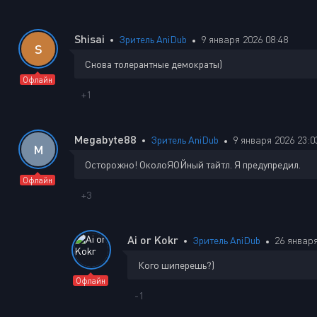
Shisai
Зритель AniDub
9 января 2026 08:48
S
Снова толерантные демократы)
Офлайн
+1
Megabyte88
Зритель AniDub
9 января 2026 23:0
M
Осторожно! ОколоЯОЙный тайтл. Я предупредил.
Офлайн
+3
Ai or Kokr
Зритель AniDub
26 января
Кого шиперешь?)
Офлайн
-1