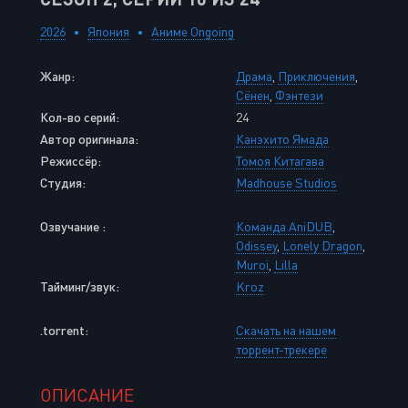
2026
Япония
Аниме Ongoing
Жанр:
Драма
,
Приключения
,
Сёнен
,
Фэнтези
Кол-во серий:
24
Автор оригинала:
Канэхито Ямада
Режиссёр:
Томоя Китагава
Студия:
Madhouse Studios
Озвучание :
Команда AniDUB
,
Odissey
,
Lonely Dragon
,
Muroi
,
Lilla
Тайминг/звук:
Kroz
.torrent:
Скачать на нашем
торрент-трекере
ОПИСАНИЕ