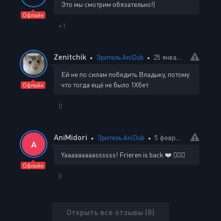
Это мы смотрим обязательно!)
Офлайн
+1
Zenitchik
Зритель AniDub
25 января 2026 01:01
Ей не по силам победить Владыку, потому
что тогда ещё не было 1Хбет.
Офлайн
0
AniMidori
Зритель AniDub
5 февраля 2026 16:21
A
Yaaaaaaaaassssss! Frieren is back ❤️ 🧝🏻‍♀️
Офлайн
0
Открыть все отзывы (8)