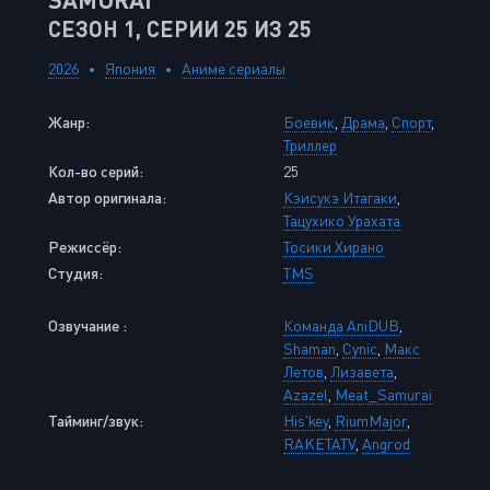
СЕЗОН 1, СЕРИИ 25 ИЗ 25
2026
Япония
Аниме сериалы
Жанр:
Боевик
,
Драма
,
Спорт
,
Триллер
Кол-во серий:
25
Автор оригинала:
Кэисукэ Итагаки
,
Тацухико Урахата
Режиссёр:
Тосики Хирано
Студия:
TMS
Озвучание :
Команда AniDUB
,
Shaman
,
Cynic
,
Макс
Летов
,
Лизавета
,
Azazel
,
Meat_Samurai
Тайминг/звук:
His'key
,
RiumMajor
,
RAKETATV
,
Angrod