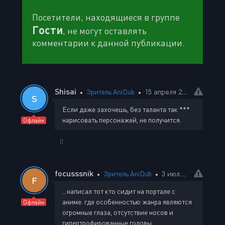
Посетители, находящиеся в группе
Гости
, не могут оставлять
комментарии к данной публикации.
Shisai
Зритель AniDub
15 апреля 2026 14:25
S
Если даже захочешь, без таланта так ***
нарисовать персонажей, не получится.
Офлайн
0
focusssnik
Зритель AniDub
3 июля 2026 02:13
F
...написал тот кто сидит на портале с
аниме. где особенностью жанра являются
Офлайн
огромные глаза, отсутствие носов и
гипертрофированные головы.