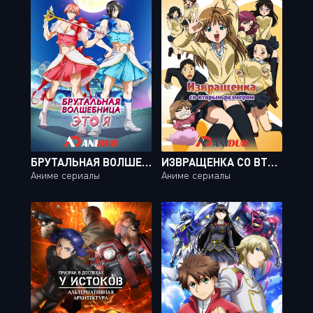
БРУТАЛЬНАЯ ВОЛШЕБНИЦА - ЭТО Я / MAHOU SHOUJO ORE [12 ИЗ 12]
ИЗВРАЩЕНКА СО ВТОРЫМ РАЗМЕРОМ / B GATA H KEI [12 ИЗ 12]
Аниме сериалы
Аниме сериалы